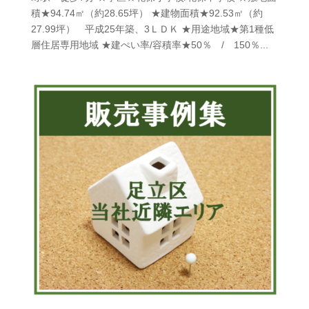
積★94.74㎡（約28.65坪） ★建物面積★92.53㎡（約
27.99坪） 平成25年築、3ＬＤＫ ★用途地域★第1種低
層住居専用地域 ★建ぺい率/容積率★50％ / 150％...