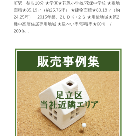
町駅 徒歩10分 ★学区★花保小学校/花保中学校 ★敷地
面積★85.19㎡（約25.76坪） ★建物面積★80.18㎡（約
24.25坪） 2015年築、2ＬＤＫ+２Ｓ ★用途地域★第2
種中高層住居専用地域 ★建ぺい率/容積率★60％ /
200％...