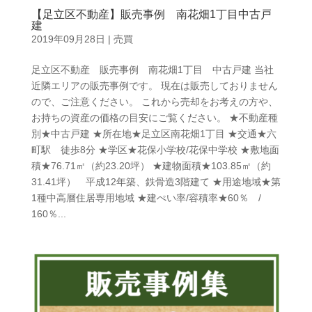
【足立区不動産】販売事例 南花畑1丁目中古戸
建
2019年09月28日
|
売買
足立区不動産 販売事例 南花畑1丁目 中古戸建 当社
近隣エリアの販売事例です。 現在は販売しておりません
ので、ご注意ください。 これから売却をお考えの方や、
お持ちの資産の価格の目安にご覧ください。 ★不動産種
別★中古戸建 ★所在地★足立区南花畑1丁目 ★交通★六
町駅 徒歩8分 ★学区★花保小学校/花保中学校 ★敷地面
積★76.71㎡（約23.20坪） ★建物面積★103.85㎡（約
31.41坪） 平成12年築、鉄骨造3階建て ★用途地域★第
1種中高層住居専用地域 ★建ぺい率/容積率★60％ /
160％...