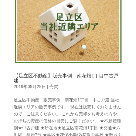
【足立区不動産】販売事例 南花畑1丁目中古戸
建
2019年09月29日
|
売買
足立区不動産 販売事例 南花畑1丁目 中古戸建 当社
近隣エリアの販売事例です。 現在は販売しておりません
ので、ご注意ください。 これから売却をお考えの方や、
お持ちの資産の価格の目安にご覧ください。 ★不動産種
別★中古戸建 ★所在地★足立区南花畑1丁目 ★交通★六
町駅 徒歩7分 ★学区★花保小学校/花保中学校 ★敷地面