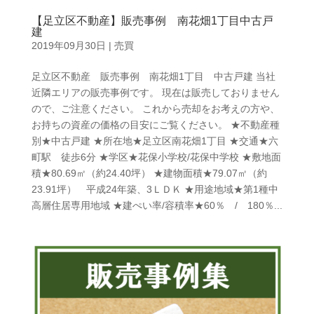
【足立区不動産】販売事例 南花畑1丁目中古戸
建
2019年09月30日
|
売買
足立区不動産 販売事例 南花畑1丁目 中古戸建 当社
近隣エリアの販売事例です。 現在は販売しておりません
ので、ご注意ください。 これから売却をお考えの方や、
お持ちの資産の価格の目安にご覧ください。 ★不動産種
別★中古戸建 ★所在地★足立区南花畑1丁目 ★交通★六
町駅 徒歩6分 ★学区★花保小学校/花保中学校 ★敷地面
積★80.69㎡（約24.40坪） ★建物面積★79.07㎡（約
23.91坪） 平成24年築、3ＬＤＫ ★用途地域★第1種中
高層住居専用地域 ★建ぺい率/容積率★60％ / 180％...