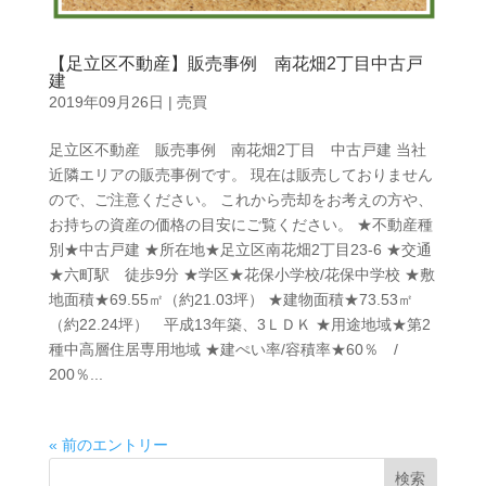
【足立区不動産】販売事例 南花畑2丁目中古戸
建
2019年09月26日
|
売買
足立区不動産 販売事例 南花畑2丁目 中古戸建 当社
近隣エリアの販売事例です。 現在は販売しておりません
ので、ご注意ください。 これから売却をお考えの方や、
お持ちの資産の価格の目安にご覧ください。 ★不動産種
別★中古戸建 ★所在地★足立区南花畑2丁目23-6 ★交通
★六町駅 徒歩9分 ★学区★花保小学校/花保中学校 ★敷
地面積★69.55㎡（約21.03坪） ★建物面積★73.53㎡
（約22.24坪） 平成13年築、3ＬＤＫ ★用途地域★第2
種中高層住居専用地域 ★建ぺい率/容積率★60％ /
200％...
« 前のエントリー
検索