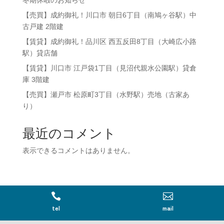
冬期休暇のお知らせ
【売買】成約御礼！川口市 朝日6丁目（南鳩ヶ谷駅）中
古戸建 2階建
【賃貸】成約御礼！品川区 ⻄五反田8丁目（大崎広小路
駅）貸店舗
【賃貸】川口市 江戸袋1丁目（見沼代親水公園駅）貸倉
庫 3階建
【売買】瀬戸市 松原町3丁目（水野駅）売地（古家あ
り）
最近のコメント
表示できるコメントはありません。


tel
mail