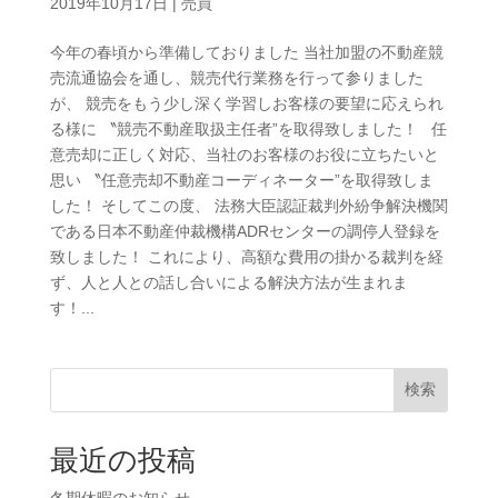
2019年10月17日
|
売買
今年の春頃から準備しておりました 当社加盟の不動産競
売流通協会を通し、競売代行業務を行って参りました
が、 競売をもう少し深く学習しお客様の要望に応えられ
る様に 〝競売不動産取扱主任者”を取得致しました！ 任
意売却に正しく対応、当社のお客様のお役に立ちたいと
思い 〝任意売却不動産コーディネーター”を取得致しま
した！ そしてこの度、 法務大臣認証裁判外紛争解決機関
である日本不動産仲裁機構ADRセンターの調停人登録を
致しました！ これにより、高額な費用の掛かる裁判を経
ず、人と人との話し合いによる解決方法が生まれま
す！...
検索
最近の投稿