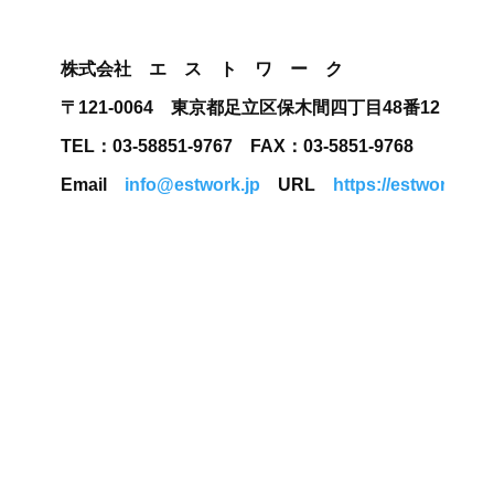
株式会社　エ　ス　ト　ワ　ー　ク
〒121-0064　東京都足立区保木間四丁目48番12
TEL：03-58851-9767　FAX：03-5851-9768
Email　
info@estwork.jp
　URL　
https://estwork.jp/